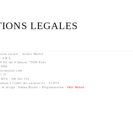
IONS LEGALES
ison sociale : Atelier Martel
 S.A.R.L
 8 bis rue d’Annam, 75020 Paris
0 000€
eliermartel.com
87 57
u RCS : 509 482 154
iption à l’ordre des architectes : S12974
que & design : Emma Brante / Programmation :
Guil Hadad