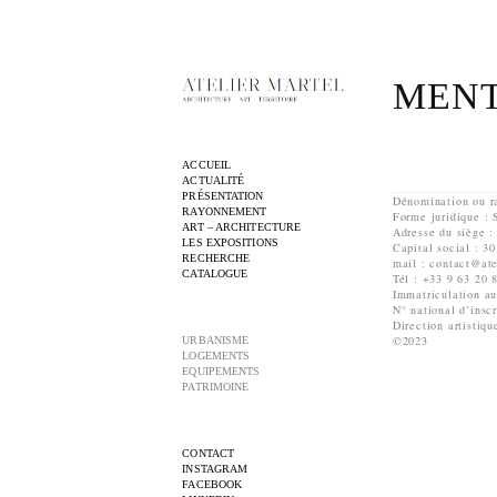
MENT
ACCUEIL
ACTUALITÉ
PRÉSENTATION
Dénomination ou ra
RAYONNEMENT
Forme juridique :
ART – ARCHITECTURE
Adresse du siège :
LES EXPOSITIONS
Capital social : 3
RECHERCHE
mail : contact@at
CATALOGUE
Tél : +33 9 63 20 
Immatriculation a
N° national d’inscr
Direction artisti
©2023
URBANISME
LOGEMENTS
EQUIPEMENTS
PATRIMOINE
CONTACT
INSTAGRAM
FACEBOOK