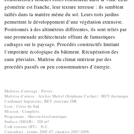
géométrie est franche, leur texture terreuse : ils semblent
taillés dans la matière même du sol. Leurs toits jardins
permettent le développement d’une végétation extensive.
Positionnés à des altimétries différentes, ils sont reliés par
une promenade architecturale offrant de fantastiques
cadrages sur le paysage. Procédés constructifs limitant
l’empreinte écologique du bâtiment. Récupération des
eaux pluviales.
Maîtrise du climat intérieur par des
procédés passifs ou peu consommateurs d’énergie.
Maîtrise d’ouvrage : Privée.
Maîtrise d’œuvre : Atelier Martel (Stéphane Cachat) ; BET thermique
Cardonnel Ingénierie; BET structure ISB.
Lieu : Corse du Sud.
Mission : Complète.
Programme : Maison bioclimatique.
Surface (SHAB) : 328 m².
Coût travaux (HT) : N.C.
Calendrier : études 2005-07, chantier 2007-2009.