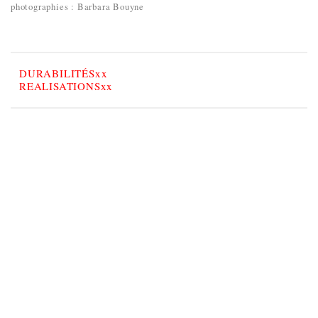
photographies :
Barbara Bouyne
DURABILITÉSxx
REALISATIONSxx
© 2024 Atelier Martel.
mentions legales