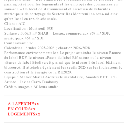
parking privé pour les logements et les employés des commerces en
sous-sol. – Un local de stationnement et entretien de véhicules
municipaux de nettoyage du Secteur Bas Montreuil en sous-sol ainsi
qu’un local en rez-de-chaussée.
Client : AIC
Localisation : Montreuil (93)
Surface : 5066,3 m² SHAB – Locaux commerciaux 867 m² SDP,
municipaux 454 m² SDP
Coût travaux : nc
Calendrier : études 2025-2026 ; chantier 2026-2028
Performance environnementale : Le projet atteindra le niveau Bronze
du label BDF, le niveau «Pass» du label Effinature ou le niveau
«Base» du label Biodivercity, ainsi que le niveau 1 du label bâtiment
biosourcé. Il atteindra également les seuils 2025 sur les indicateurs Ic
construction et Ic énergie de la RE2020.
Equipe : Atelier Martel Architecte mandataire, Amodev BET TCE
Artiste : Javier Carro Temboury
Crédits images : Ailleurs studio
A l'AFFICHExx
EN COURSxx
LOGEMENTSxx