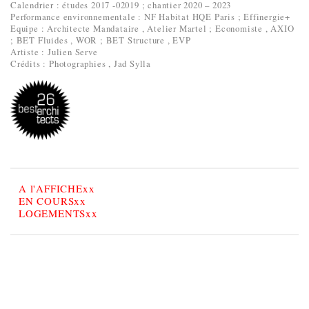
Calendrier : études 2017 -02019 ; chantier 2020 – 2023
Performance environnementale : NF Habitat HQE Paris ; Effinergie+
Equipe : Architecte Mandataire , Atelier Martel ; Economiste , AXIO
; BET Fluides , WOR ; BET Structure , EVP
Artiste : Julien Serve
Crédits : Photographies , Jad Sylla
A l'AFFICHExx
EN COURSxx
LOGEMENTSxx